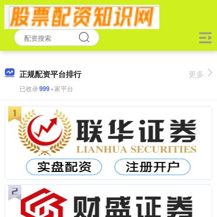
正规配资平台排行
更多
已收录
999
+家平台