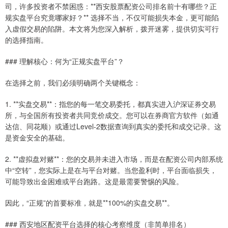
司，许多投资者不禁困惑：**西安股票配资公司排名前十有哪些？正
规实盘平台究竟哪家好？** 选择不当，不仅可能损失本金，更可能陷
入虚假交易的陷阱。本文将为您深入解析，拨开迷雾，提供切实可行
的选择指南。
### 理解核心：何为“正规实盘平台”？
在选择之前，我们必须明确两个关键概念：
1. **实盘交易**：指您的每一笔交易委托，都真实进入沪深证券交易
所，与全国所有投资者共同竞价成交。您可以在券商官方软件（如通
达信、同花顺）或通过Level-2数据查询到真实的委托和成交记录。这
是资金安全的基础。
2. **虚拟盘对赌**：您的交易并未进入市场，而是在配资公司内部系统
中“空转”，您实际上是在与平台对赌。当您盈利时，平台面临损失，
可能导致出金困难或平台跑路。这是最需要警惕的风险。
因此，“正规”的首要标准，就是**100%的实盘交易**。
### 西安地区配资平台选择的核心考察维度（非简单排名）