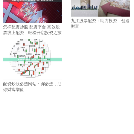
九江股票配资：助力投资，创造
财富
怎样配资炒股 配资平台 高效股
票线上配资，轻松开启投资之旅
配资炒股必选网站：蹿必选，助
你财富增值