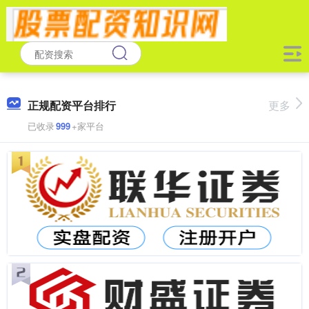
正规配资平台排行
更多
已收录
999
+家平台