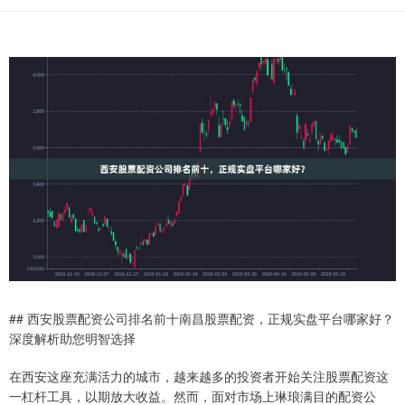
## 西安股票配资公司排名前十南昌股票配资，正规实盘平台哪家好？
深度解析助您明智选择
在西安这座充满活力的城市，越来越多的投资者开始关注股票配资这
一杠杆工具，以期放大收益。然而，面对市场上琳琅满目的配资公