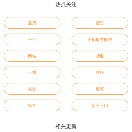
热点关注
股票
配资
平台
手机股票配资
网站
炒股
正规
杠杆
实盘
推荐
安全
新手入门
相关更新