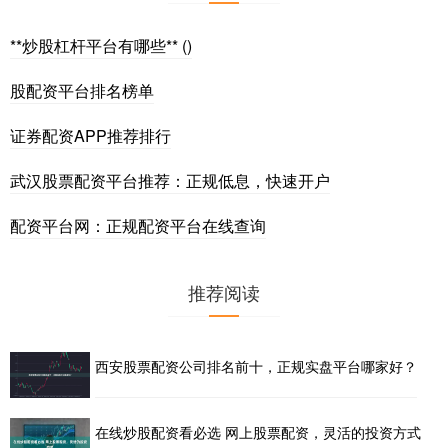
**炒股杠杆平台有哪些** ()
股配资平台排名榜单
证券配资APP推荐排行
武汉股票配资平台推荐：正规低息，快速开户
配资平台网：正规配资平台在线查询
推荐阅读
西安股票配资公司排名前十，正规实盘平台哪家好？
在线炒股配资看必选 网上股票配资，灵活的投资方式