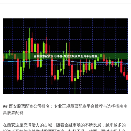
## 西安股票配资公司排名：专业正规股票配资平台推荐与选择指南南
昌股票配资
在西安这座充满活力的古城，随着金融市场的不断发展，越来越多的