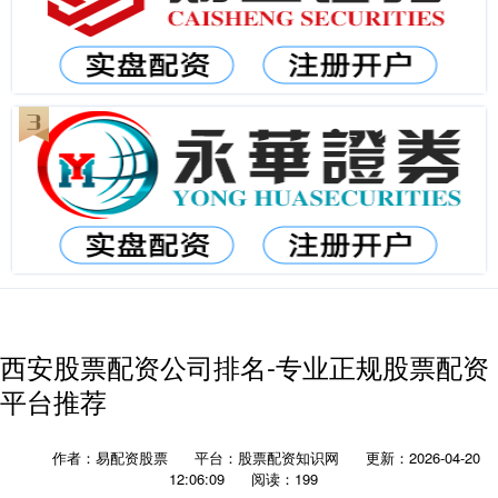
西安股票配资公司排名-专业正规股票配资
平台推荐
作者：易配资股票
平台：股票配资知识网
更新：2026-04-20
12:06:09
阅读：199