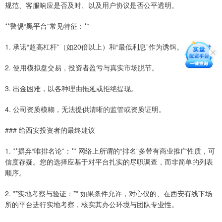
规范、客服响应是否及时、以及用户协议是否公平透明。
**警惕“黑平台”常见特征：**
1. 承诺“超高杠杆”（如20倍以上）和“最低利息”作为诱饵。
2. 使用模拟盘交易，投资者盈亏与真实市场脱节。
3. 出金困难，以各种理由拖延或拒绝提现。
4. 公司资质模糊，无法提供清晰的监管或资质证明。
### 给西安投资者的最终建议
1. **摒弃“唯排名论”：** 网络上所谓的“排名”多带有商业推广性质，可
信度存疑。您的选择应基于对平台扎实的尽职调查，而非简单的列表
顺序。
2. **实地考察与验证：** 如果条件允许，对心仪的、在西安有线下场
所的平台进行实地考察，核实其办公环境与团队专业性。