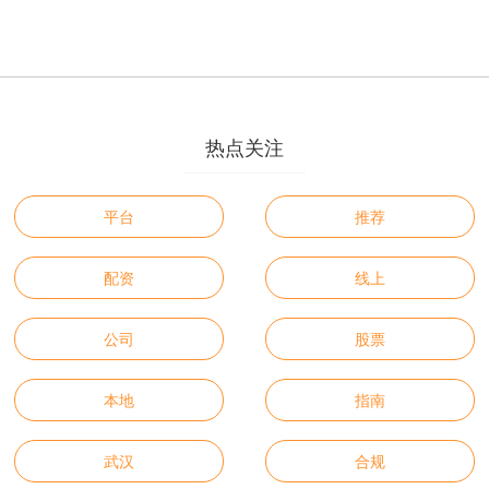
热点关注
平台
推荐
配资
线上
公司
股票
本地
指南
武汉
合规