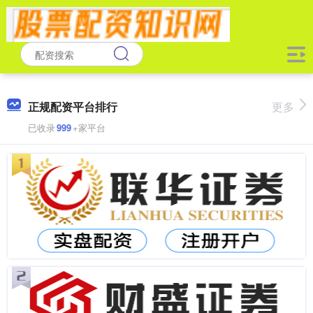
正规配资平台排行
更多
已收录
999
+家平台