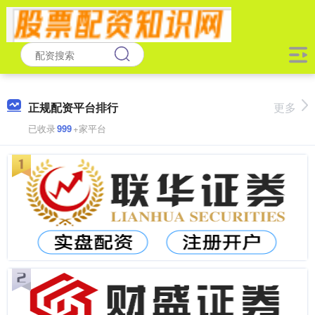
正规配资平台排行
更多
已收录
999
+家平台