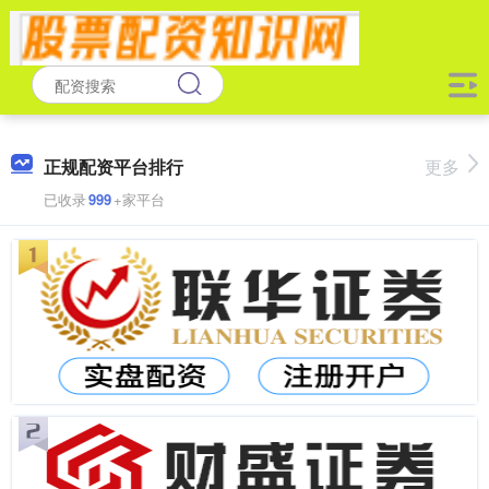
正规配资平台排行
更多
已收录
999
+家平台