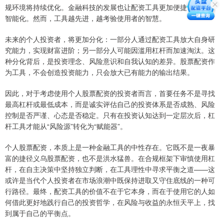
规环境将持续优化。金融科技的发展也让配资工具更加便捷、透明和
智能化。然而，工具越先进，越考验使用者的智慧。
未来的个人投资者，将更加分化：一部分人通过配资工具放大自身研
究能力，实现财富进阶；另一部分人可能因滥用杠杆而加速淘汰。这
种分化背后，是投资理念、风险意识和自我认知的差异。股票配资作
为工具，不会创造投资能力，只会放大已有能力的输出结果。
因此，对于考虑使用个人股票配资的投资者而言，首要任务不是寻找
最高杠杆或最低成本，而是诚实评估自己的投资体系是否成熟、风险
控制是否严谨、心态是否稳定。只有在投资认知达到一定层次后，杠
杆工具才能从“风险源”转化为“赋能器”。
个人股票配资，本质上是一种金融工具的中性存在。它既不是一夜暴
富的捷径义乌股票配资，也不是洪水猛兽。在合规框架下审慎使用杠
杆，在自主决策中坚持独立判断，在工具理性中寻求平衡之道——这
或许是当代个人投资者在市场浪潮中既保持进取又守住底线的一种可
行路径。最终，配资工具的价值不在于它本身，而在于使用它的人如
何借此更好地践行自己的投资哲学，在风险与收益的永恒天平上，找
到属于自己的平衡点。