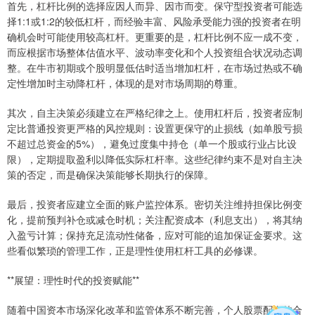
首先，杠杆比例的选择应因人而异、因市而变。保守型投资者可能选
择1:1或1:2的较低杠杆，而经验丰富、风险承受能力强的投资者在明
确机会时可能使用较高杠杆。更重要的是，杠杆比例不应一成不变，
而应根据市场整体估值水平、波动率变化和个人投资组合状况动态调
整。在牛市初期或个股明显低估时适当增加杠杆，在市场过热或不确
定性增加时主动降杠杆，体现的是对市场周期的尊重。
其次，自主决策必须建立在严格纪律之上。使用杠杆后，投资者应制
定比普通投资更严格的风控规则：设置更保守的止损线（如单股亏损
不超过总资金的5%），避免过度集中持仓（单一个股或行业占比设
限），定期提取盈利以降低实际杠杆率。这些纪律约束不是对自主决
策的否定，而是确保决策能够长期执行的保障。
最后，投资者应建立全面的账户监控体系。密切关注维持担保比例变
化，提前预判补仓或减仓时机；关注配资成本（利息支出），将其纳
入盈亏计算；保持充足流动性储备，应对可能的追加保证金要求。这
些看似繁琐的管理工作，正是理性使用杠杆工具的必修课。
**展望：理性时代的投资赋能**
随着中国资本市场深化改革和监管体系不断完善，个人股票配资的合