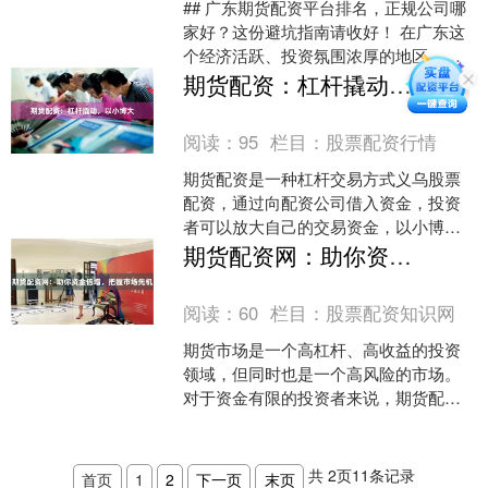
## 广东期货配资平台排名，正规公司哪
家好？这份避坑指南请收好！ 在广东这
个经济活跃、投资氛围浓厚的地区，期
货市场吸引了众多投资者。随着市场参
期货配资：杠杆撬动，以小博大
与度的提升，“期货....
阅读：
95
栏目：
股票配资行情
期货配资是一种杠杆交易方式义乌股票
配资，通过向配资公司借入资金，投资
者可以放大自己的交易资金，以小博
大。 **杠杆撬动** 期货配资的杠杆倍数
期货配资网：助你资金倍增，把握市场先机
通常在1:5到1:....
阅读：
60
栏目：
股票配资知识网
期货市场是一个高杠杆、高收益的投资
领域，但同时也是一个高风险的市场。
对于资金有限的投资者来说，期货配资
是一个很好的选择，它可以帮助投资者
放大资金，提高收益率。 ....
共
2
页
11
条记录
首页
1
2
下一页
末页