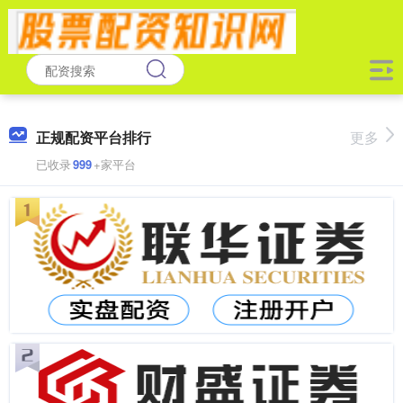
正规配资平台排行
更多
已收录
999
+家平台