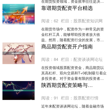
在期货投资领域，资金效率往往是决定
收益的关键因素之一。对于许多投资者
靠谱期货配资平台精选
而言，选择一家**....
阅读：
62
栏目：
股票配资知识网
在期货市场中，配资作为一种常见的资
金杠杆工具，能够帮助投资者放大收
益。然而，随着配资行业的发展，市场
上也出现了不少良莠不齐的平台。对于
商品期货配资开户指南
投资者而言，选择一家靠谱的....
阅读：
84
栏目：
配资谈谈网论坛
在投资领域股票配资资金，商品期货以
其高杠杆、双向交易和T+0机制吸引着众
多投资者。对于资金量有限的投资者而
言，商品期货配资成为放大收益的重要
陕西期货配资策略与风险提示
途径。然而，配资开户....
阅读：
91
栏目：
股票配资行情
近年来配资谈谈网论坛，随着金融市场