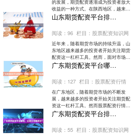
的发展，期货配资逐渐成为投资者放大
收益的一种方式。在陕西地区，越来越
多的投资者开始关注期货配资，希望通
山东期货配资平台排名与正规公司选择指南
过杠杆效应获取更高回报。....
阅读：
96
栏目：
股票配资知识网
近年来，随着期货市场的持续升温，山
东地区越来越多的投资者开始关注期货
配资这一杠杆工具。然而，面对市场上
众多配资平台，如何选择正规、安全的
广东期货配资平台哪家好？正规公司排名与选择指南
公司成为投资者的核心关切....
阅读：
127
栏目：
股票配资行情
在广东地区，随着期货市场的不断发
展，越来越多的投资者开始关注期货配
资这一杠杆工具。然而股票配资行情，
面对市场上众多的期货配资平台，如何
广东期货配资平台排名，正规公司哪家好？
选择一家正规可靠的公司成为....
阅读：
55
栏目：
股票配资知识网