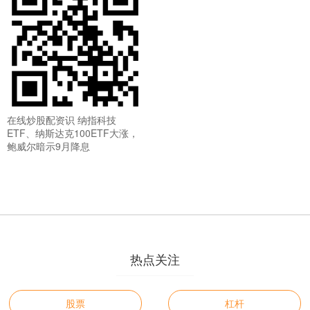
在线炒股配资识 纳指科技
ETF、纳斯达克100ETF大涨，
鲍威尔暗示9月降息
热点关注
股票
杠杆