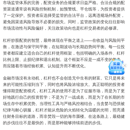
市场监管体系的完善，配资业务的合规要求日益严格。合法合规的配
资渠道通常设有风险控制机制，如预警线、平仓线等，为投资者提供
了一定保护。投资者应选择受监管的合法平台，远离违规场外配资，
避免因渠道风险导致不必要的损失。同时，监管政策的变化往往影响
市场流动性与风险偏好，关注政策动向也是杠杆交易者的必修课。
杠杆炒股配资的智慧，最终体现在平衡之道上——在收益与风险间平
衡，在激进与保守间平衡，在短期波动与长期趋势间平衡。每一位投
资者都应建立适合自己的杠杆使用框架，包括明确的入场条件、杠杆
比例上限、止损纪律和退出机制。这个框架不应是一成不变的教条，
而应随着市场经验积累、认知提升而不断优化。
金融市场没有永动机，杠杆也不会创造无中生有的财富。它只是将未
来的可能性压缩到当下，同时也将风险浓缩放大。真正聪明的投资者
懂得期货配资模式，杠杆工具的使用不是为了征服市场，而是为了更
好地践行自己的投资哲学；不是为了一战成名，而是为了在长期的市
场生存中积累优势。当理性工具与严格风控相结合，当贪婪与恐惧被
纪律与耐心驯服，杠杆才能从危险的火焰转化为温暖的光明，照亮通
往财务目标的道路，而非焚毁一切的海市蜃楼。在这条路上，最稳健
的步伐往往不是最快的，而是那种能够持续前进的步伐。