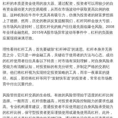
杠杆的本质是资金使用的放大器。通过配资，投资者可以用较少的自
有资金撬动更大的交易规模，从而在市场波动中获取更高比例的收
益。这种机制在牛市中尤其具有吸引力，仿佛为投资者的财富梦想插
上了翅膀。然而，历史的教训反复提醒我们，杠杆同样会放大亏损，
当市场风向逆转时，过度杠杆化的账户往往最先面临爆仓风险。2008
年全球金融危机、2015年A股市场异常波动等事件中，杠杆的负面效
应展现得淋漓尽致。
理性看待杠杆工具，首先要破除“杠杆神话”的迷思。杠杆本身并无善
恶之分，它只是一种金融工具，关键在于使用者的方法与心态。成功
的杠杆使用者往往具备以下特质：对市场有深刻理解，对自身风险承
受能力有清醒认知，对投资标的有充分研究，并制定严格的交易纪
律。他们将杠杆视为实现特定投资策略的工具，而非一夜暴富的捷
径。相反，那些将杠杆等同于“发财快车道”的投资者，常常在市场教
育中付出沉重代价。
风险管控是杠杆交易的生命线。有效的风险管理始于适度的杠杆比例
选择。一般而言，杠杆倍数越高，对投资者风险控制能力的要求也越
高。专业机构通常建议，普通投资者不应使用超过自身风险承受能力
的杠杆比例，保守型投资者更应谨慎使用或避免使用高杠杆。此外，