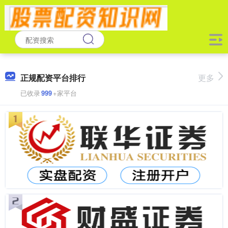
正规配资平台排行
更多
已收录
999
+家平台