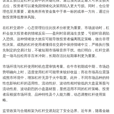
设置止损点是杠杆交易中的关键纪律。通过预先设定最大可承受损失
点位，投资者可以避免因情绪化决策而陷入更大亏损。同时，仓位管
理也至关重要，避免将所有资金集中于单一标的或单一方向，通过分
散投资降低整体风险。
在杠杆交易中，心态管理往往比技术分析更为重要。市场波动时，杠
杆会放大投资者的情绪反应——盈利时容易滋生贪婪，亏损时容易陷
入恐惧。这种情绪放大效应可能导致投资者偏离既定策略，做出非理
性决策。成熟的杠杆使用者懂得在交易中保持情绪中立，严格执行预
先制定的交易计划，不被短期市场噪音所干扰。他们明白，杠杆交易
是一场马拉松而非百米冲刺，长期存活比短期暴利更为重要。
市场环境与杠杆使用时机也需审慎考量。在牛市初期或中期，市场趋
势明确向上时，适度使用杠杆可能带来较好收益；而在市场高位震荡
或熊市环境中，增加杠杆无异于火中取栗。此外，不同市场品种的特
性也影响杠杆的适用性。流动性好、波动性相对较低的大盘蓝筹股与
流动性差、波动剧烈的小盘题材股，显然适用不同的杠杆策略。投资
者应根据市场环境、品种特性及个人能力圈，动态调整杠杆使用策
略。
监管政策与合规框架为杠杆交易划定了安全边界。近年来，随着金融