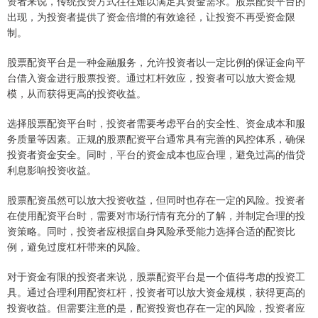
资者来说，传统投资方式往往难以满足其资金需求。股票配资平台的
出现，为投资者提供了资金倍增的有效途径，让投资不再受资金限
制。
股票配资平台是一种金融服务，允许投资者以一定比例的保证金向平
台借入资金进行股票投资。通过杠杆效应，投资者可以放大资金规
模，从而获得更高的投资收益。
选择股票配资平台时，投资者需要考虑平台的安全性、资金成本和服
务质量等因素。正规的股票配资平台通常具有完善的风控体系，确保
投资者资金安全。同时，平台的资金成本也应合理，避免过高的借贷
利息影响投资收益。
股票配资虽然可以放大投资收益，但同时也存在一定的风险。投资者
在使用配资平台时，需要对市场行情有充分的了解，并制定合理的投
资策略。同时，投资者应根据自身风险承受能力选择合适的配资比
例，避免过度杠杆带来的风险。
对于资金有限的投资者来说，股票配资平台是一个值得考虑的投资工
具。通过合理利用配资杠杆，投资者可以放大资金规模，获得更高的
投资收益。但需要注意的是，配资投资也存在一定的风险，投资者应