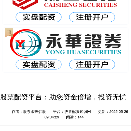
股票配资平台：助您资金倍增，投资无忧
作者：股票跟投炒股
平台：股票配资知识网
更新：2025-05-26
09:34:29
阅读：144