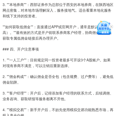
3. **本地券商**：西部证券作为总部位于西安的本地券商，在陕西地区
网点密集，对本地市场理解深入，服务接地气。适合看重本地化服务
和线下支持的投资者。
**如何获取低佣金**：直接通过APP或官网开户，通常是默认佣金（较
高）。**最有效的方式是开户前联系券商客户经理，协商佣金费率**，
获取专属低佣金链接后再办理开户。
### 四、开户注意事项
1. **一人三户**：目前规定同一投资者最多可开设3个A股账户。如果
对现有券商不满意，可以注销后重新选择。
2. **佣金构成**：确认佣金是否全包（包含规费、过户费等），避免低
佣金陷阱。
3. **客户经理**：开户后，记得添加客户经理的联系方式，后续调佣、
业务咨询、获取研报等服务都离不开他。
4. **模拟交易**：新手开户后，不妨先使用模拟交易功能熟悉市场，再
投入真金白银。