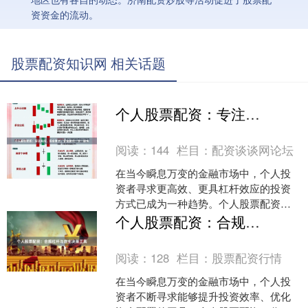
资资金的流动。
股票配资知识网 相关话题
个人股票配资：专注风控，资金直达，专业顾问一对一服务
阅读：
144
栏目：
配资谈谈网论坛
在当今瞬息万变的金融市场中，个人投
资者寻求更高效、更具杠杆效应的投资
方式已成为一种趋势。个人股票配资，
作为一种灵活的资金解决方案，正逐渐
个人股票配资：合规杠杆与自主决策工具
走入大众视野。然而，高收....
阅读：
128
栏目：
股票配资行情
在当今瞬息万变的金融市场中，个人投
资者不断寻求能够提升投资效率、优化