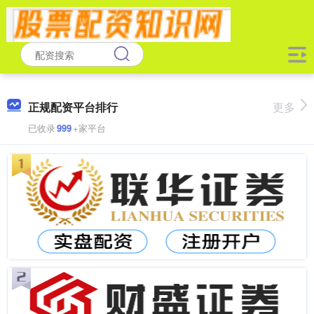
正规配资平台排行
更多
已收录
999
+家平台